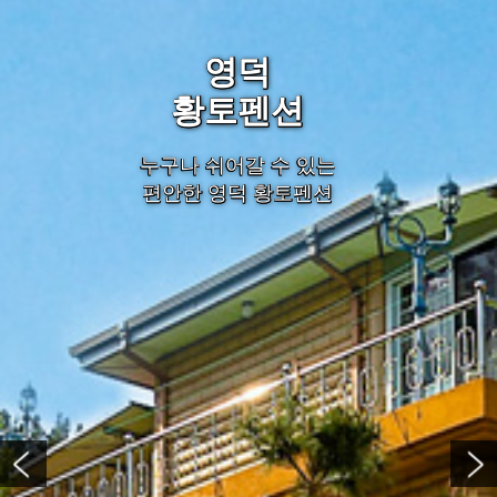
영덕
황토펜션
누구나 쉬어갈 수 있는
편안한 영덕 황토펜션